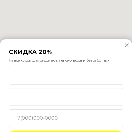
СКИДКА 20%
На все курсы для студентов, пенсионеров и безработных
Мы используем файлы cookie для обеспечения наилучшего
взаимодействия с сайтом.
Разрешить все
+7(000)000-0000
Отменить все