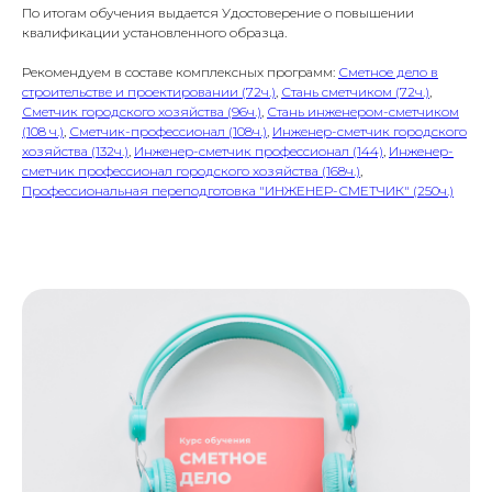
По итогам обучения выдается Удостоверение о повышении
квалификации установленного образца.
Рекомендуем в составе комплексных программ:
Сметное дело в
строительстве и проектировании (72ч.)
,
Стань сметчиком (72ч.)
,
Сметчик городского хозяйства (96ч.)
,
Стань инженером-сметчиком
(108 ч.)
,
Сметчик-профессионал (108ч.)
,
Инженер-сметчик городского
хозяйства (132ч.)
,
Инженер-сметчик профессионал (144)
,
Инженер-
сметчик профессионал городского хозяйства (168ч.)
,
Профессиональная переподготовка "ИНЖЕНЕР-СМЕТЧИК" (250ч.)