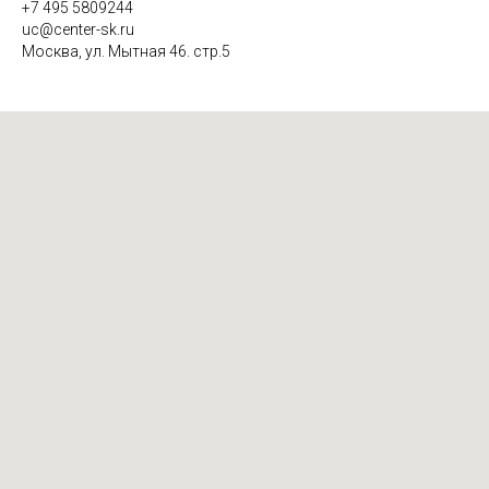
+7 495 5809244
uc@center-sk.ru
Москва, ул. Мытная 46. стр.5