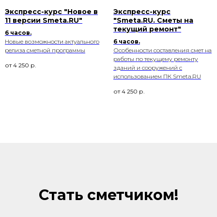
Экспресс-курс "Новое в
Экспресс-курс
11 версии Smeta.RU"
"Smeta.RU. Сметы на
текущий ремонт"
6 часов.
Новые возможности актуального
6 часов.
релиза сметной программы
Особенности составления смет на
работы по текущему ремонту
от
4 250
р.
зданий и сооружений с
использованием ПК Smeta.RU
от
4 250
р.
Стать сметчиком!