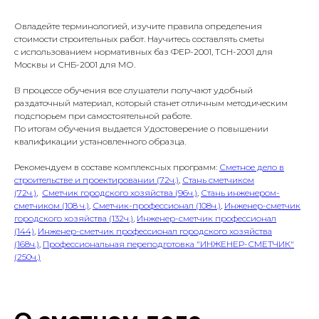
Овладейте терминологией, изучите правила определения
стоимости строительных работ. Научитесь составлять сметы
с использованием нормативных баз ФЕР-2001, ТСН-2001 для
Москвы и СНБ-2001 для МО.
В процессе обучения все слушатели получают удобный
раздаточный материал, который станет отличным методическим
подспорьем при самостоятельной работе.
По итогам обучения выдается Удостоверение о повышении
квалификации установленного образца.
Рекомендуем в составе комплексных программ:
Сметное дело в
строительстве и проектировании (72ч.)
,
Стань сметчиком
(72ч.)
,
Сметчик городского хозяйства (96ч.)
,
Стань инженером-
сметчиком (108 ч.)
,
Сметчик-профессионал (108ч.)
,
Инженер-сметчик
городского хозяйства (132ч.)
,
Инженер-сметчик профессионал
(144)
,
Инженер-сметчик профессионал городского хозяйства
(168ч.)
,
Профессиональная переподготовка "ИНЖЕНЕР-СМЕТЧИК"
(250ч.)