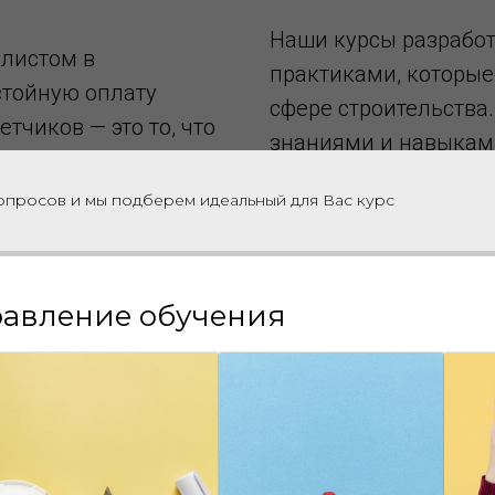
Наши курсы разрабо
алистом в
практиками, которые
стойную оплату
сфере строительства
тчиков — это то, что
знаниями и навыками
нюансах составления
вопросов и мы подберем идеальный для Вас курс
вопросы.
авление обучения
одят в форме заочных обра
дразумевающих самостоятел