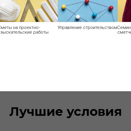
и Вас интересуют
курсы в ф
Вам сюда:
Сметы на проектно-
Управление строительством
Семин
изыскательские работы
сметч
Вебинары
Лучшие условия