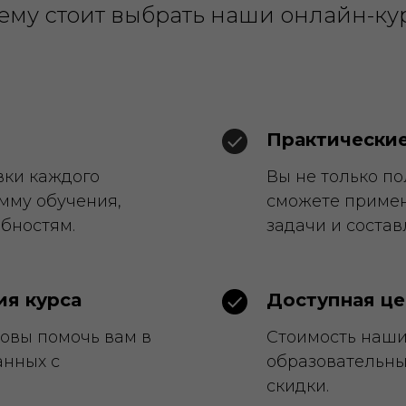
ему стоит выбрать наши онлайн-ку
Практические
вки каждого
Вы не только по
мму обучения,
сможете примен
ебностям.
задачи и состав
ия курса
Доступная це
овы помочь вам в
Стоимость наших
анных с
образовательных
скидки.