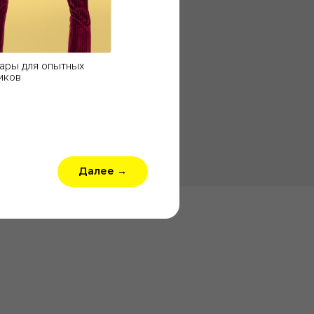
орме вебинаров
,
ары для опытных
иков
Далее →