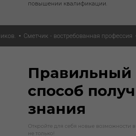
повышении квалификации.
.
Сметчик - востребованная профессия
Сме
Правильный
способ получ
знания
Oткройте для себя новые возможности в
не только!