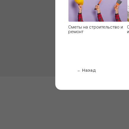
материала. Есл
Сметы на строительство и
ремонт
← Назад