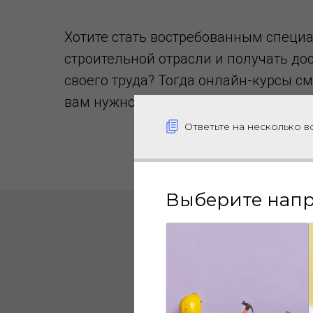
Хотите стать востребованным специ
строительной отрасли и получать до
своего труда? Тогда онлайн-курсы сме
вам нужно!
Ответьте на несколько 
Выберите напр
Курсы прох
программ, по