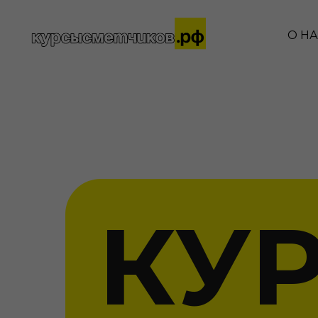
О Н
КУ