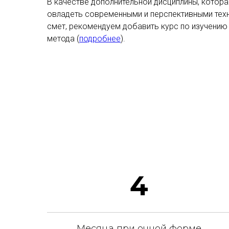
В качестве дополнительной дисциплины, котор
овладеть современными и перспективными тех
смет, рекомендуем добавить курс по изучению
метода (
подробнее
).
4
Месяца при очной форме