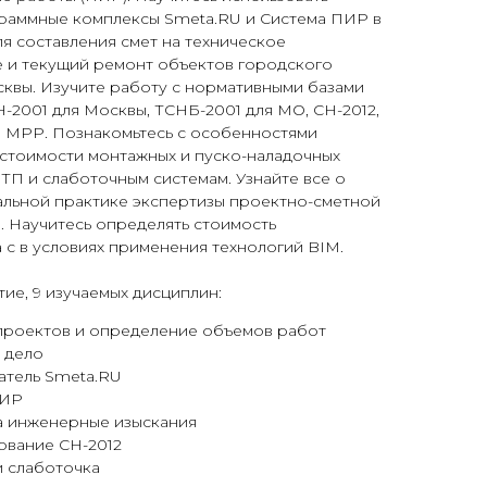
раммные комплексы Smeta.RU и Система ПИР в
ля составления смет на техническое
 и текущий ремонт объектов городского
сквы. Изучите работу с нормативными базами
-2001 для Москвы, ТСНБ-2001 для МО, СН-2012,
и МРР. Познакомьтесь с особенностями
стоимости монтажных и пуско-наладочных
ТП и слаботочным системам. Узнайте все о
альной практике экспертизы проектно-сметной
. Научитесь определять стоимость
 с в условиях применения технологий BIM.
тие, 9 изучаемых дисциплин:
проектов и определение объемов работ
 дело
атель Smeta.RU
ПИР
а инженерные изыскания
ование СН-2012
и слаботочка