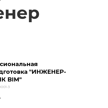
енер
сиональная
дготовка "ИНЖЕНЕР-
К BIM"
001-3
.