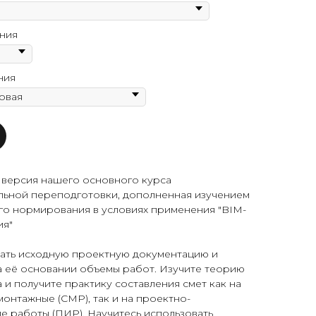
ния
ния
версия нашего основного курса
ьной переподготовки, дополненная изучением
го нормирования в условиях применения "BIM-
ия"
тать исходную проектную документацию и
а её основании объемы работ. Изучите теорию
 и получите практику составления смет как на
онтажные (СМР), так и на проектно-
е работы (ПИР). Научитесь использовать