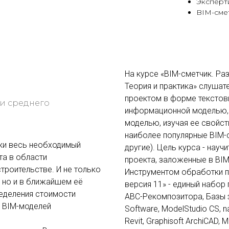
Эксперт
BIM-сме
На курсе «BIM-сметчик. Ра
Теория и практика» слушат
проектом в форме текстов
 и среднего
информационной моделью, 
моделью, изучая ее свойс
наиболее популярные BIM-сис
ски весь необходимый
другие). Цель курса - нау
та в области
проекта, заложенные в BI
троительстве. И не только
Инструментом обработки п
 но и в ближайшем её
версия 11» - единый набор
ределения стоимости
АВС-Рекомпозитора, Базы з
я BIM-моделей
Software, ModelStudio CS, n
Revit, Graphisoft ArchiCAD,