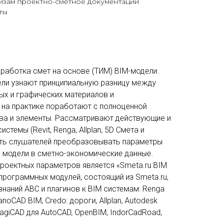
изам проектно-сметное документации
ты
зработка смет на основе (ТИМ) BIM-модели.
ели узнают принципиальную разницу между
ых и графических материалов и
на практике поработают с полноценной
тва и элементы. Рассматривают действующие и
темы (Revit, Renga, Allplan, 5D Смета и
чить слушателей преобразовывать параметры
M модели в сметно-экономические данные.
роектных параметров является «Smeta.ru BIM
 программных модулей, состоящий из Smeta.ru,
наний АВС и плагинов к BIM системам: Renga
anoCAD BIM, Credo: дороги, Allplan, Autodesk
 MagiCAD для AutoCAD, OpenBIM, IndorCadRoad,