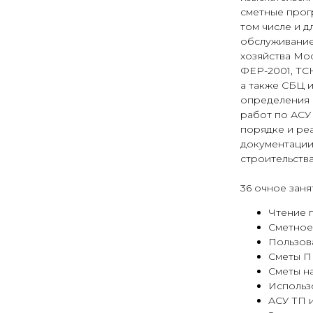
сметные прог
том числе и д
обслуживание
хозяйства Мо
ФЕР-2001, ТСН
а также СБЦ 
определения 
работ по АСУ 
порядке и ре
документации
строительства
36 очное заня
Чтение 
Сметное
Пользов
Сметы 
Сметы н
Использ
АСУ ТП 