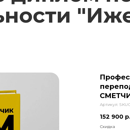
ьности "Иж
"
Профес
перепо
СМЕТЧИ
Артикул:
SKU0
152 900
р
Скидка