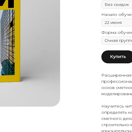
Начало обуче
Форма обуче
Купить
Расширенная 
профессионал
основ сметно
моделирован
Научитесь чи
определять н
сметного дела
строительно-м
изыскательски