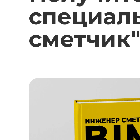
специал
сметчик