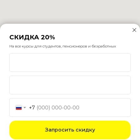
СКИДКА 20%
На все курсы для студентов, пенсионеров и безработных
Мы используем файлы cookie для обеспечения наилучшего
взаимодействия с сайтом.
Разрешить все
+7
Отменить все
Запросить скидку
Управлять