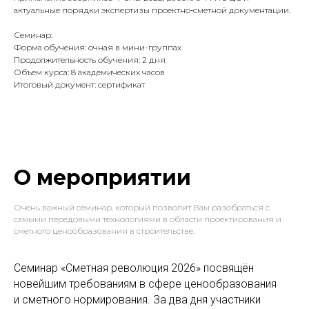
актуальные порядки экспертизы проектно‑сметной документации.
Семинар:
Форма обучения: очная в мини-группах
Продолжительность обучения: 2 дня
Объем курса: 8 академических часов
Итоговый документ: сертификат
О мероприятии
Очень важный семинар, который позволит Вам разобраться с
самыми передовыми технологиями в области проектирования и
сметного ценообразования в строительстве.
Семинар «Сметная революция 2026» посвящён
новейшим требованиям в сфере ценообразования
и сметного нормирования. За два дня участники