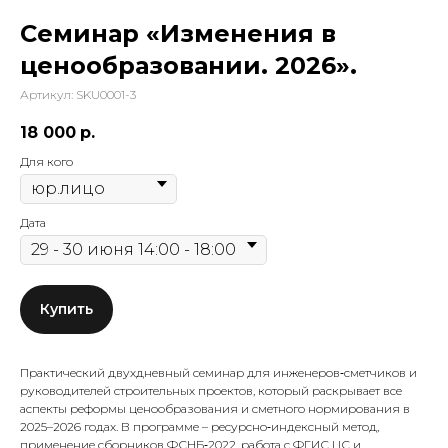
Семинар «Изменения в
ценообразовании. 2026».
Артикул:
SKU0001-3
18 000
р.
Для кого
Дата
Купить
Практический двухдневный семинар для инженеров‑сметчиков и
руководителей строительных проектов, который раскрывает все
аспекты реформы ценообразования и сметного нормирования в
2025–2026 годах. В программе – ресурсно‑индексный метод,
применение сборников ФСНБ‑2022, работа с ФГИС ЦС и