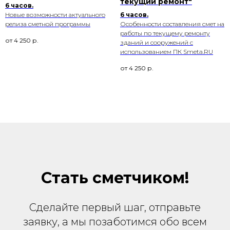
текущий ремонт"
6 часов.
Новые возможности актуального
6 часов.
релиза сметной программы
Особенности составления смет на
работы по текущему ремонту
от
4 250
р.
зданий и сооружений с
использованием ПК Smeta.RU
от
4 250
р.
Стать сметчиком!
Сделайте первый шаг, отправьте
заявку, а мы позаботимся обо всем