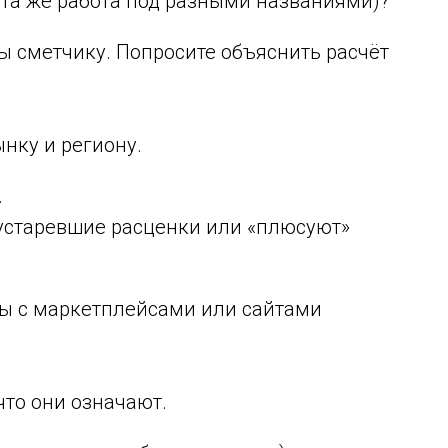
 та же работа под разными названиями)?
ы сметчику. Попросите объяснить расчёт
нку и региону.
.
устаревшие расценки или «плюсуют»
ы с маркетплейсами или сайтами
что они означают.