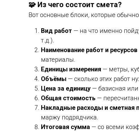
🧩 Из чего состоит смета?
Вот основные блоки, которые обычно 
Вид работ
— на что именно пойду
т.д.).
Наименование работ и ресурсов
материалы.
Единицы измерения
— метры, куб
Объёмы
— сколько этих работ н
Цена за единицу
— базисная или
Общая стоимость
— пересчитанн
Накладные расходы и сметная 
маржу подрядчика.
Итоговая сумма
— со всеми коэ