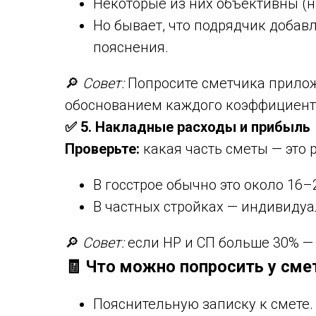
Некоторые из них объективны (на
Но бывает, что подрядчик добав
пояснения.
🔎
Совет:
Попросите сметчика прилож
обоснованием каждого коэффициент
✅ 5. Накладные расходы и прибыль
Проверьте:
какая часть сметы — это 
В госстрое обычно это около 16–
В частных стройках — индивидуа
🔎
Совет:
если НР и СП больше 30% — с
🧾 Что можно попросить у сме
Пояснительную записку к смете.