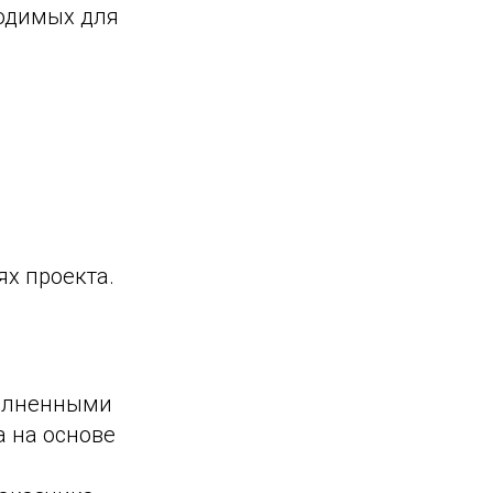
ходимых для
ях проекта.
полненными
а на основе