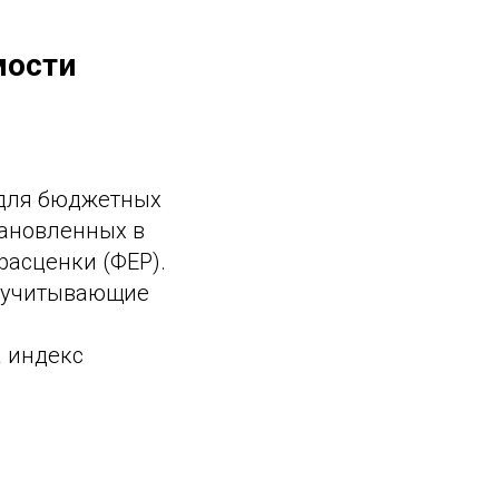
мости
 для бюджетных
тановленных в
расценки (ФЕР).
, учитывающие
а индекс