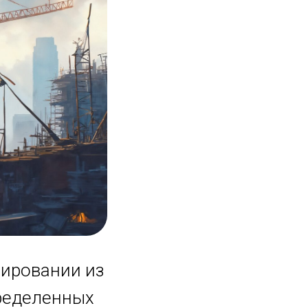
сировании из
ределенных