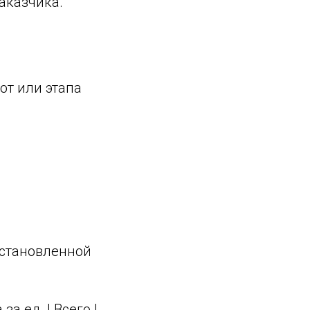
аказчика.
от или этапа
установленной
а ед. | Всего |