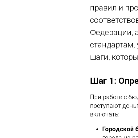
правил и пр
соответство
Федерации, 
стандартам,
шаги, котор
Шаг 1: Опр
При работе с б
поступают день
включать:
Городской
города на 