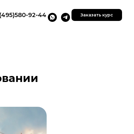
(495)580-92-44
Заказать курс
овании