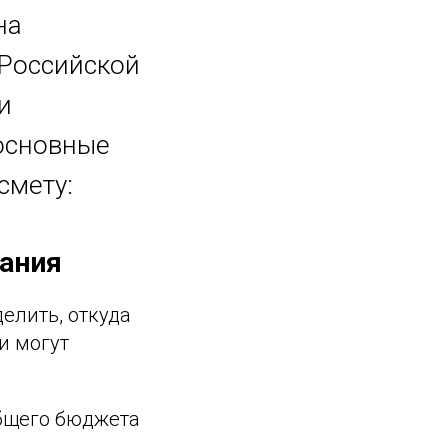
на
 Российской
и
 основные
смету:
вания
елить, откуда
и могут
бщего бюджета