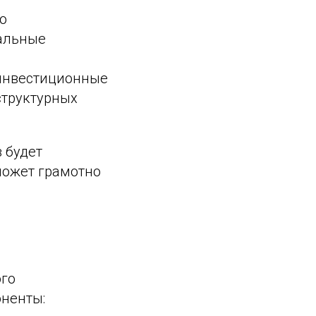
о
нальные
 инвестиционные
структурных
 будет
оможет грамотно
ого
оненты: