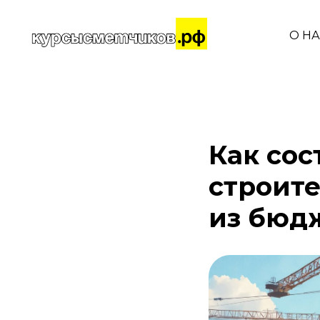
О Н
Как сос
строит
из бюд