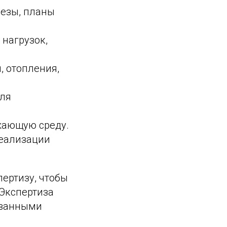
резы, планы
 нагрузок,
, отопления,
для
жающую среду.
реализации
ертизу, чтобы
 Экспертиза
ованными