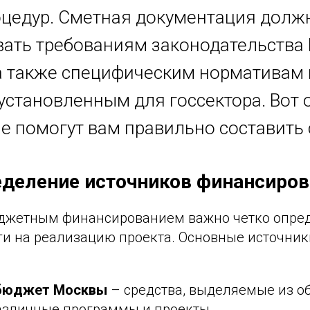
оцедур. Сметная документация долж
вать требованиям законодательства
а также специфическим нормативам 
 установленным для госсектора. Вот
ые помогут вам правильно составить 
еделение источников финансиро
юджетным финансированием важно четко опред
ги на реализацию проекта. Основные источник
 бюджет Москвы
– средства, выделяемые из о
различные программы и проекты.