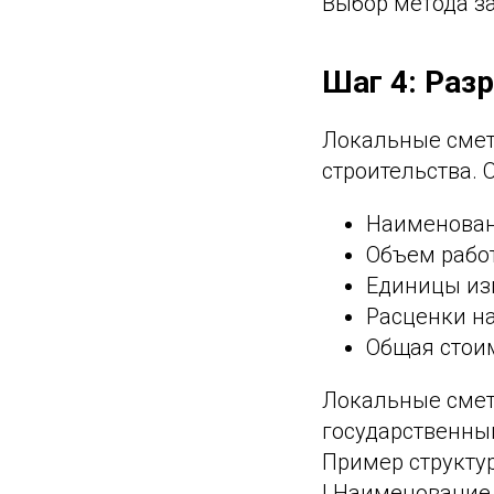
Выбор метода за
Шаг 4: Раз
Локальные смет
строительства.
Наименован
Объем работ
Единицы из
Расценки на
Общая стоим
Локальные смет
государственны
Пример структу
| Наименование р