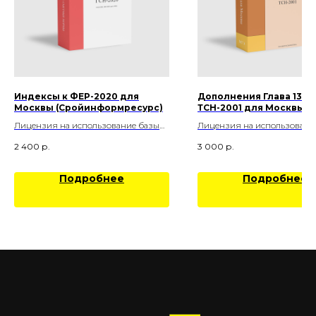
Индексы к ФЕР-2020 для
Дополнения Глава 13-2
Москвы (Сройинформресурс)
ТСН-2001 для Москвы
Лицензия на использование базы
Лицензия на использовани
данных "ЕДИНЫЕ СМЕТНЫЕ
данных "ЕДИНЫЕ СМЕТНЫ
2 400
р.
3 000
р.
НОРМАТИВЫ (ЕСН)", включающей
НОРМАТИВЫ (ЕСН)", вклю
Расчетные индексы пересчета
базу данных "Актуализаци
стоимости СМР к актуальной
(Дополнение) сметно-норм
Подробнее
Подробнее
редакции ФЕР-2020г. (г. Москва) на
базы данных "Глава 13. ТСН-2
каждое рабочее место
Средние сметные цены на
оборудование, мебель, инве
принадлежности" на одно р
место