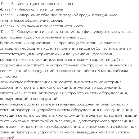
•Глава 3 - Мосты, путепроводы, эстакады.
•Глава 4 - Метрополитен и тоннели.
•Глава 5 - Содержание объектов городской среды, праздничное,
тематическое оформление города.
•Глава 6 - Укрупненные показатели стоимости.
•Глава 7 - Сооружения и здания спортивные, физкультурно-досуговые,
зрелищные и досугово-развлекательные и др.
В стоимостных нормативах, как правило, учтён полный комплекс
операций, необходимых для выполнения видов работ, установленных
соответствующими нормативными документами (правилами,
регламентами, инструкциями, технологическими картами и др.) на
содержание и эксплуатацию строительных конструкций и инженерных
систем зданий и сооружений городского хозяйства. К таким работам
относятся:
•техническое обследование или осмотр, диагностика, мониторинг
состояния строительных конструкций, инженерных сооружений,
электрических сетей, аппаратуры и устройств, систем, оборудования,
коммуникаций и конструкций;
•техническое обслуживание инженерных сооружений, электрических
сетей, аппаратуры и устройств, систем, оборудования и коммуникаций;
•текущий ремонт строительных конструкций, инженерных коммуникаций,
систем охранно-пожарной сигнализации, диспетчерского управления и
контроля, технологического оборудования, электрических и слаботочных
сетей, аппаратуры и устройств с заменой, вышедших из строя узлов и
деталей;