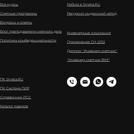
Все курсы
Работа в Smeta.RU
Сметные программы
Ресурсно-индексный метод
Вопросы и ответы
Блог преподавателя сметного дела
Инженерные изыскания
Политика конфеденциальности
Применение СН-2012
Диплом "Инженер-сметчик"
"Инженер-сметчик BIM"
ПК Smeta.RU
ПК Система ПИР
Справочник РСС
Каталог товаров