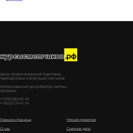
Центр профессиональной подготовки,
переподготовки и аттестации сметчиков.
Авторизованный дистрибьютор сметных
программ.
+7(495)580-92-44
+7(800)100-41-54
Главная страница
Чтение проектов
О нас
Сметное дело