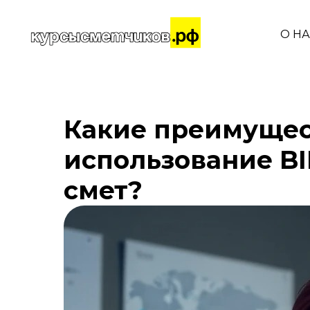
О Н
Какие преимущес
использование B
смет?