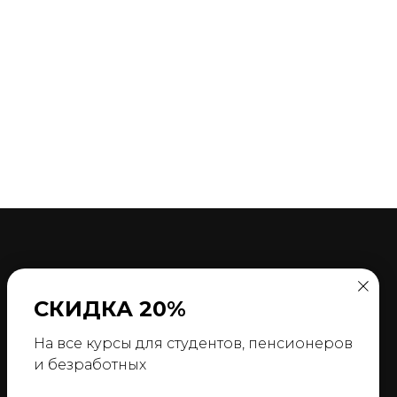
СКИДКА 20%
ПК Smeta.RU
На все курсы для студентов, пенсионеров
ПК Система ПИР
и безработных
Справочник РСС