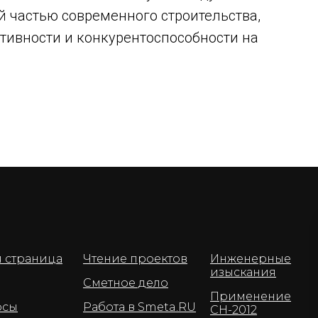
й частью современного строительства,
тивности и конкурентоспособности на
я страница
Чтение проектов
Инженерные
изыскания
Сметное дело
Применение
рсы
Работа в Smeta.RU
СН-2012